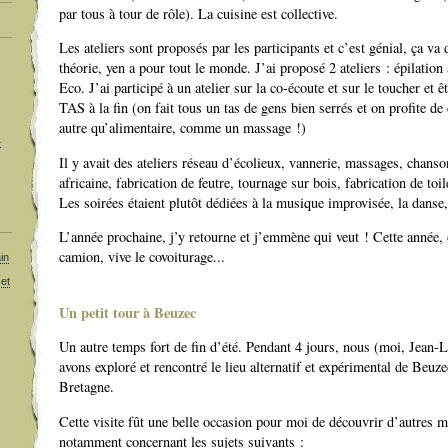
par tous à tour de rôle). La cuisine est collective.
Les ateliers sont proposés par les participants et c’est génial, ça va d
théorie, yen a pour tout le monde. J’ai proposé 2 ateliers : épilation
Eco. J’ai participé à un atelier sur la co-écoute et sur le toucher et 
TAS à la fin (on fait tous un tas de gens bien serrés et on profite d
autre qu’alimentaire, comme un massage !)
4
Il y avait des ateliers réseau d’écolieux, vannerie, massages, chans
africaine, fabrication de feutre, tournage sur bois, fabrication de toil
Les soirées étaient plutôt dédiées à la musique improvisée, la danse,
L’année prochaine, j’y retourne et j’emmène qui veut ! Cette année, o
camion, vive le covoiturage...
in
 et
Un petit tour à Beuzec
Un autre temps fort de fin d’été. Pendant 4 jours, nous (moi, Jean-
avons exploré et rencontré le lieu alternatif et expérimental de Beu
Bretagne.
Cette visite fût une belle occasion pour moi de découvrir d’autres m
notamment concernant les sujets suivants :