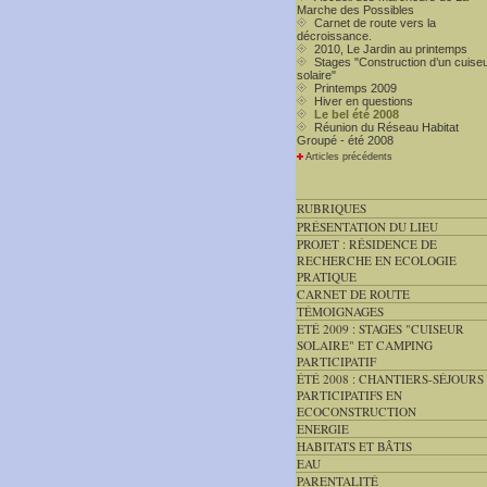
Marche des Possibles
Carnet de route vers la
décroissance.
2010, Le Jardin au printemps
Stages "Construction d’un cuise
solaire"
Printemps 2009
Hiver en questions
Le bel été 2008
Réunion du Réseau Habitat
Groupé - été 2008
Articles précédents
RUBRIQUES
PRÉSENTATION DU LIEU
PROJET : RÉSIDENCE DE
RECHERCHE EN ECOLOGIE
PRATIQUE
CARNET DE ROUTE
TÉMOIGNAGES
ETÉ 2009 : STAGES "CUISEUR
SOLAIRE" ET CAMPING
PARTICIPATIF
ÉTÉ 2008 : CHANTIERS-SÉJOURS
PARTICIPATIFS EN
ECOCONSTRUCTION
ENERGIE
HABITATS ET BÂTIS
EAU
PARENTALITÉ