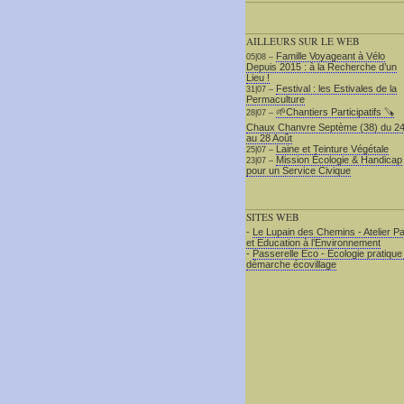
AILLEURS SUR LE WEB
Famille Voyageant à Vélo
05|08 –
Depuis 2015 : à la Recherche d’un
Lieu !
Festival : les Estivales de la
31|07 –
Permaculture
🌱Chantiers Participatifs 🪚​
28|07 –
Chaux Chanvre Septème (38) du 2
au 28 Août
Laine et Teinture Végétale
25|07 –
Mission Écologie & Handicap
23|07 –
pour un Service Civique
SITES WEB
-
Le Lupain des Chemins - Atelier Pa
et Education à l’Environnement
-
Passerelle Eco - Ecologie pratique
démarche écovillage