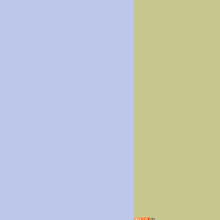
[
?
]