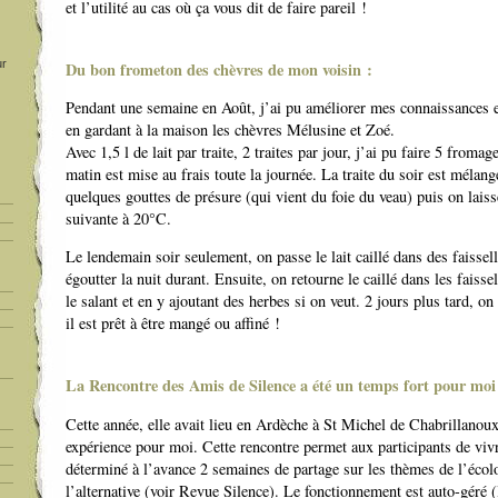
et l’utilité au cas où ça vous dit de faire pareil !
ur
Du bon frometon des chèvres de mon voisin :
Pendant une semaine en Août, j’ai pu améliorer mes connaissances 
en gardant à la maison les chèvres Mélusine et Zoé.
Avec 1,5 l de lait par traite, 2 traites par jour, j’ai pu faire 5 fromag
matin est mise au frais toute la journée. La traite du soir est mélang
quelques gouttes de présure (qui vient du foie du veau) puis on laiss
suivante à 20°C.
Le lendemain soir seulement, on passe le lait caillé dans des faissell
égoutter la nuit durant. Ensuite, on retourne le caillé dans les faissel
le salant et en y ajoutant des herbes si on veut. 2 jours plus tard, o
il est prêt à être mangé ou affiné !
La Rencontre des Amis de Silence a été un temps fort pour moi
Cette année, elle avait lieu en Ardèche à St Michel de Chabrillanoux
expérience pour moi. Cette rencontre permet aux participants de viv
déterminé à l’avance 2 semaines de partage sur les thèmes de l’écolo
l’alternative (voir Revue Silence). Le fonctionnement est auto-géré (