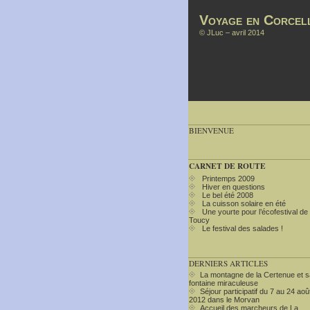
Voyage en Corcell
©
JLuc
– avril 2014
BIENVENUE
CARNET DE ROUTE
Printemps 2009
Hiver en questions
Le bel été 2008
La cuisson solaire en été
Une yourte pour l’écofestival de
Toucy
Le festival des salades !
DERNIERS ARTICLES
La montagne de la Certenue et s
fontaine miraculeuse
Séjour participatif du 7 au 24 aoû
2012 dans le Morvan
Accueil des marcheurs de La