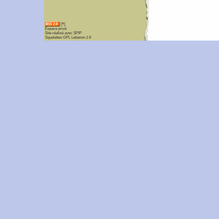
[
?
]
Espace privé
Site réalisé avec SPIP
Squelettes GPL Lebanon 1.9