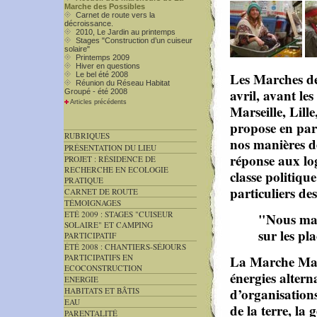
Marche des Possibles
Carnet de route vers la
décroissance.
2010, Le Jardin au printemps
Stages "Construction d’un cuiseur
solaire"
Printemps 2009
Hiver en questions
Les Marches des
Le bel été 2008
Réunion du Réseau Habitat
avril, avant les
Groupé - été 2008
Articles précédents
Marseille, Lill
propose en part
RUBRIQUES
nos manières d
PRÉSENTATION DU LIEU
réponse aux lo
PROJET : RÉSIDENCE DE
RECHERCHE EN ECOLOGIE
classe politique
PRATIQUE
particuliers de
CARNET DE ROUTE
TÉMOIGNAGES
ETÉ 2009 : STAGES "CUISEUR
"Nous mar
SOLAIRE" ET CAMPING
sur les pl
PARTICIPATIF
ÉTÉ 2008 : CHANTIERS-SÉJOURS
PARTICIPATIFS EN
La Marche Marse
ECOCONSTRUCTION
énergies altern
ENERGIE
d’organisations
HABITATS ET BÂTIS
EAU
de la terre, la 
PARENTALITÉ