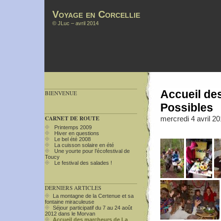
Voyage en Corcellie
©
JLuc
– avril 2014
Accueil de
BIENVENUE
Possibles
CARNET DE ROUTE
mercredi 4 avril 2
Printemps 2009
Hiver en questions
Le bel été 2008
La cuisson solaire en été
Une yourte pour l’écofestival de
Toucy
Le festival des salades !
DERNIERS ARTICLES
La montagne de la Certenue et sa
fontaine miraculeuse
Séjour participatif du 7 au 24 août
2012 dans le Morvan
Accueil des marcheurs de La