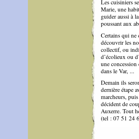
Les cuisiniers s
Marie, une habit
guider aussi à l
poussant aux ab
Certains qui ne
découvrir les no
collectif, ou in
d’écolieux ou d’
une concession 
dans le Var, ...
Demain ils seron
dernière étape a
marcheurs, puis 
décident de coup
Auxerre. Tout hé
(tel : 07 51 24 