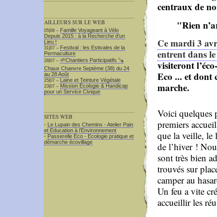
centraux de not
"Rien n’a
AILLEURS SUR LE WEB
Famille Voyageant à Vélo
05|08 –
Depuis 2015 : à la Recherche d’un
Ce mardi 3 avri
Lieu !
Festival : les Estivales de la
31|07 –
entrent dans l
Permaculture
🌱Chantiers Participatifs 🪚​
28|07 –
visiteront l’éco
Chaux Chanvre Septème (38) du 24
Eco ... et dont 
au 28 Août
Laine et Teinture Végétale
25|07 –
marche.
Mission Écologie & Handicap
23|07 –
pour un Service Civique
Voici quelques p
SITES WEB
premiers accueil
-
Le Lupain des Chemins - Atelier Pain
et Education à l’Environnement
que la veille, le
-
Passerelle Eco - Ecologie pratique et
démarche écovillage
de l’hiver ! Nous
sont très bien a
trouvés sur place
camper au hasard
Un feu a vite cr
accueillir les ré