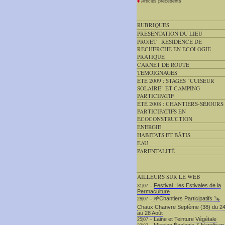
Articles précédents
RUBRIQUES
PRÉSENTATION DU LIEU
PROJET : RÉSIDENCE DE
RECHERCHE EN ECOLOGIE
PRATIQUE
CARNET DE ROUTE
TÉMOIGNAGES
ETÉ 2009 : STAGES "CUISEUR
SOLAIRE" ET CAMPING
PARTICIPATIF
ÉTÉ 2008 : CHANTIERS-SÉJOURS
PARTICIPATIFS EN
ECOCONSTRUCTION
ENERGIE
HABITATS ET BÂTIS
EAU
PARENTALITÉ
AILLEURS SUR LE WEB
Festival : les Estivales de la
31|07 –
Permaculture
🌱Chantiers Participatifs 🪚​
28|07 –
Chaux Chanvre Septème (38) du 2
au 28 Août
Laine et Teinture Végétale
25|07 –
Mission Écologie & Handicap