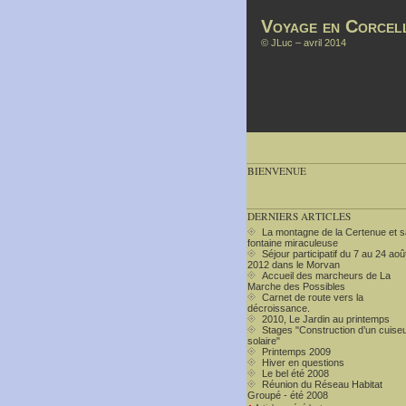
Voyage en Corcell
©
JLuc
– avril 2014
BIENVENUE
DERNIERS ARTICLES
La montagne de la Certenue et s
fontaine miraculeuse
Séjour participatif du 7 au 24 aoû
2012 dans le Morvan
Accueil des marcheurs de La
Marche des Possibles
Carnet de route vers la
décroissance.
2010, Le Jardin au printemps
Stages "Construction d’un cuise
solaire"
Printemps 2009
Hiver en questions
Le bel été 2008
Réunion du Réseau Habitat
Groupé - été 2008