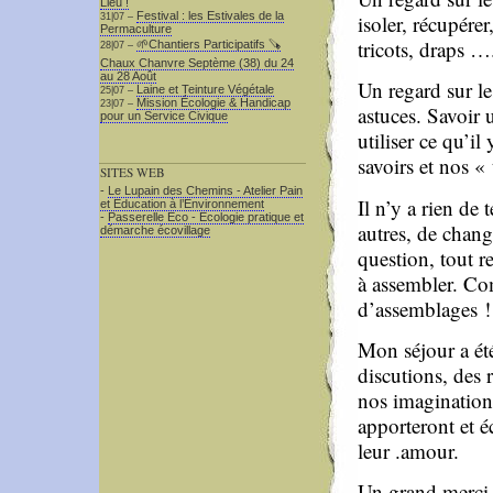
Lieu !
Festival : les Estivales de la
isoler, récupérer
31|07 –
Permaculture
tricots, draps …
🌱Chantiers Participatifs 🪚​
28|07 –
Chaux Chanvre Septème (38) du 24
au 28 Août
Un regard sur le
Laine et Teinture Végétale
25|07 –
Mission Écologie & Handicap
23|07 –
astuces. Savoir u
pour un Service Civique
utiliser ce qu’il
savoirs et nos «
SITES WEB
-
Le Lupain des Chemins - Atelier Pain
Il n’y a rien de 
et Education à l’Environnement
-
Passerelle Eco - Ecologie pratique et
autres, de chang
démarche écovillage
question, tout 
à assembler. Com
d’assemblages !
Mon séjour a été 
discutions, des r
nos imaginations
apporteront et é
leur .amour.
Un grand merci 