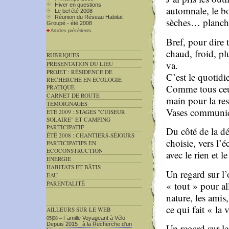
Hiver en questions
automnale, le bo
Le bel été 2008
Réunion du Réseau Habitat
sèches… planche
Groupé - été 2008
Articles précédents
Bref, pour dire 
chaud, froid, plu
RUBRIQUES
va.
PRÉSENTATION DU LIEU
PROJET : RÉSIDENCE DE
C’est le quotid
RECHERCHE EN ECOLOGIE
Comme tous ceu
PRATIQUE
CARNET DE ROUTE
main pour la re
TÉMOIGNAGES
Vases communic
ETÉ 2009 : STAGES "CUISEUR
SOLAIRE" ET CAMPING
PARTICIPATIF
Du côté de la dé
ÉTÉ 2008 : CHANTIERS-SÉJOURS
choisie, vers l’é
PARTICIPATIFS EN
ECOCONSTRUCTION
avec le rien et le
ENERGIE
HABITATS ET BÂTIS
Un regard sur l’
EAU
« tout » pour al
PARENTALITÉ
nature, les amis
ce qui fait « la 
AILLEURS SUR LE WEB
Famille Voyageant à Vélo
05|08 –
Depuis 2015 : à la Recherche d’un
Un regard sur l