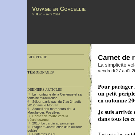
Voyage en Corcellie
©
JLuc
– avril 2014
Carnet de r
BIENVENUE
La simplicité vol
vendredi 27 août 2
TÉMOIGNAGES
Pour partager l
DERNIERS ARTICLES
un petit périp
La montagne de la Certenue et sa
en automne 20
fontaine miraculeuse
Séjour participatif du 7 au 24 août
2012 dans le Morvan
Accueil des marcheurs de La
Je suis arrivée
Marche des Possibles
Carnet de route vers la
dans tous les c
décroissance.
2010, Le Jardin au printemps
Stages "Construction d’un cuiseur
solaire"
J’ai pris les out
Printemps 2009