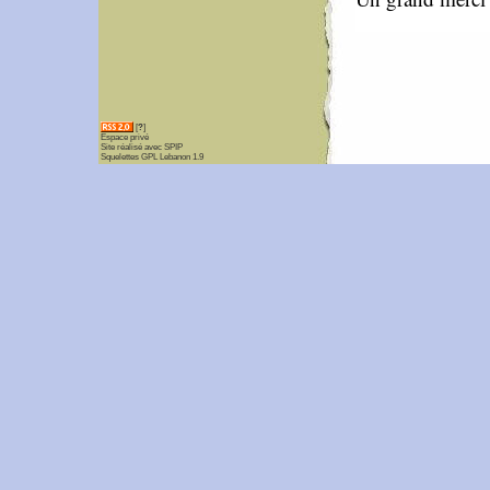
[
?
]
Espace privé
Site réalisé avec SPIP
Squelettes GPL Lebanon 1.9