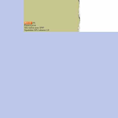
[
?
]
Espace privé
Site réalisé avec SPIP
Squelettes GPL Lebanon 1.9