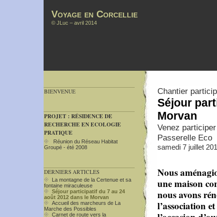
Voyage en Corcellie
©
JLuc
– avril 2014
Chantier partici
BIENVENUE
Séjour part
Morvan
PROJET : RÉSIDENCE DE
RECHERCHE EN ECOLOGIE
Venez participer 
PRATIQUE
Passerelle Eco
Réunion du Réseau Habitat
samedi 7 juillet 20
Groupé - été 2008
Nous aménagion
DERNIERS ARTICLES
une maison com
La montagne de la Certenue et sa
fontaine miraculeuse
nous avons rén
Séjour participatif du 7 au 24
août 2012 dans le Morvan
l’association e
Accueil des marcheurs de La
Marche des Possibles
l’occasion d’ou
Carnet de route vers la