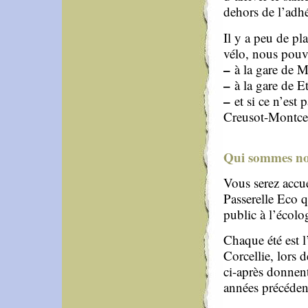
dehors de l’adhé
Il y a peu de pl
vélo, nous pouv
–
à la gare de M
–
à la gare de E
–
et si ce n’est 
Creusot-Montc
Qui sommes no
Vous serez accue
Passerelle Eco qu
public à l’écolo
Chaque été est l
Corcellie, lors d
ci-après donnent
années précéden