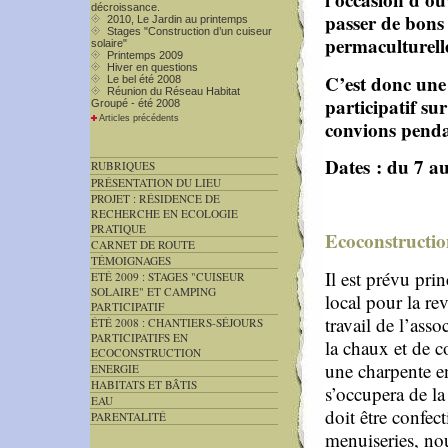
décroissance.
passer de bons
2010, Le Jardin au printemps
Stages "Construction d’un cuiseur
permaculturelle
solaire"
Printemps 2009
Hiver en questions
C’est donc une 
Le bel été 2008
Réunion du Réseau Habitat
participatif su
Groupé - été 2008
Articles précédents
convions pendan
Dates : du 7 a
RUBRIQUES
PRÉSENTATION DU LIEU
PROJET : RÉSIDENCE DE
RECHERCHE EN ECOLOGIE
PRATIQUE
Ecoconstructio
CARNET DE ROUTE
TÉMOIGNAGES
Il est prévu prin
ETÉ 2009 : STAGES "CUISEUR
SOLAIRE" ET CAMPING
local pour la re
PARTICIPATIF
travail de l’asso
ÉTÉ 2008 : CHANTIERS-SÉJOURS
PARTICIPATIFS EN
la chaux et de c
ECOCONSTRUCTION
une charpente en
ENERGIE
HABITATS ET BÂTIS
s’occupera de la
EAU
doit être confect
PARENTALITÉ
menuiseries, nou