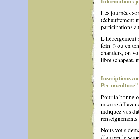
Informations p
Les journées son
(échauffement mat
participations a
L’hébergement se
foin !) ou en ten
chantiers, on vo
libre (chapeau 
Inscriptions au
Permaculture"
Pour la bonne o
inscrire à l’ava
indiquez vos da
renseignements u
Nous vous deman
d’arriver le sam