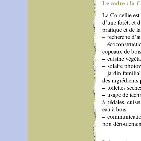
Le cadre : la C
La Corcellie est
d’une forêt, et 
pratique et de l
–
recherche d’a
–
écoconstructio
copeaux de bois
–
cuisine végéta
–
solaire photov
–
jardin familial
des ingrédients p
–
toilettes sèche
–
usage de techn
à pédales, cuiseu
eau à bois
–
communication 
bon déroulement