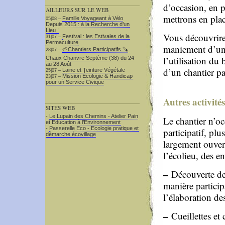
d’occasion, en 
AILLEURS SUR LE WEB
mettrons en plac
Famille Voyageant à Vélo
05|08 –
Depuis 2015 : à la Recherche d’un
Lieu !
Vous découvrirez
Festival : les Estivales de la
31|07 –
Permaculture
maniement d’une 
🌱Chantiers Participatifs 🪚​
28|07 –
l’utilisation du
Chaux Chanvre Septème (38) du 24
au 28 Août
d’un chantier par
Laine et Teinture Végétale
25|07 –
Mission Écologie & Handicap
23|07 –
pour un Service Civique
Autres activités
SITES WEB
-
Le Lupain des Chemins - Atelier Pain
Le chantier n’oc
et Education à l’Environnement
-
Passerelle Eco - Ecologie pratique et
participatif, plu
démarche écovillage
largement ouvert
l’écolieu, des e
–
Découverte de 
manière particip
l’élaboration de
–
Cueillettes et